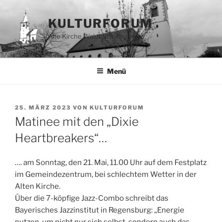
Zum
Inhalt
KULTURFORUM
springen
Alte Kirche Waldbüttelbrunn e.V.
Menü
VERÖFFENTLICHT
25. MÄRZ 2023
VON
KULTURFORUM
AM
Matinee mit den „Dixie
Heartbreakers“…
…. am Sonntag, den 21. Mai, 11.00 Uhr auf dem Festplatz
im Gemeindezentrum, bei schlechtem Wetter in der
Alten Kirche.
Über die 7-köpfige Jazz-Combo schreibt das
Bayerisches Jazzinstitut in Regensburg: „Energie