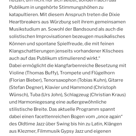
nutzen, um nicht nur sich selbst, sondern auch das
Publikum in ungehörte Stimmungshöhen zu
katapultieren. Mit diesem Anspruch treten die Dixie
Heartbreakers aus Würzburg seit ihrem gemeinsamen
Musikstudium an. Sowohl der Bandsound als auch die
solistischen Improvisationen bezeugen musikalisches
Können und spontane Spielfreude, die mit feinen
Klangschattierungen jenseits vorhandener Klischees
auch auf das Publikum stimulierend wirkt.“
Dabei ermöglicht die klangfarbenreiche Besetzung mit
Violine (Thomas Buffy), Trompete und Flügelhorn
(Florian Bieber), Tenorsaxophon (Tobias Kuhn), Gitarre
(Stefan Degner), Klavier und Hammond (Christoph
Wünsch), Tuba (Urs John), Schlagzeug (Christian Kraus)
und Harmoniegesang eine außergewöhnliche
stilistische Breite. Das aktuelle Programm spannt
dabei einen facettenreichen Bogen vom „once again“
des Oldtime Jazz über Swing bis hin zu Latin, Klängen
aus Klezmer, Filmmusik Gypsy Jazz und eigenen