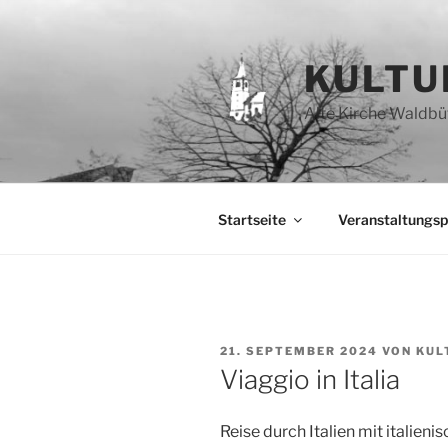
Zum
Inhalt
springen
KULTU
Alte Kirche Waldbüt
Startseite
Veranstaltungs
VERÖFFENTLICHT
21. SEPTEMBER 2024
VON
KUL
AM
Viaggio in Italia
Reise durch Italien mit italieni