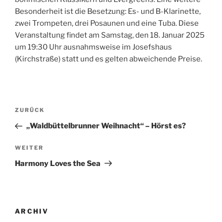
Besonderheit ist die Besetzung: Es- und B-Klarinette,
zwei Trompeten, drei Posaunen und eine Tuba. Diese
Veranstaltung findet am Samstag, den 18. Januar 2025
um 19:30 Uhr ausnahmsweise im Josefshaus
(Kirchstraße) statt und es gelten abweichende Preise.
Beitragsnavigation
Vorheriger
ZURÜCK
Beitrag
„Waldbüttelbrunner Weihnacht“ – Hörst es?
Nächster
WEITER
Beitrag
Harmony Loves the Sea
ARCHIV