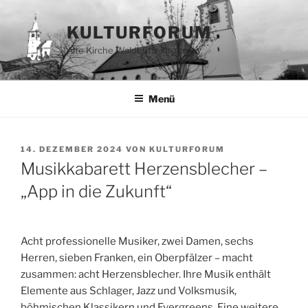
Zum
Inhalt
KULTURFORUM
springen
Alte Kirche Waldbüttelbrunn e.V.
Menü
VERÖFFENTLICHT
14. DEZEMBER 2024
VON
KULTURFORUM
AM
Musikkabarett Herzensblecher –
„App in die Zukunft“
Acht professionelle Musiker, zwei Damen, sechs
Herren, sieben Franken, ein Oberpfälzer – macht
zusammen: acht Herzensblecher. Ihre Musik enthält
Elemente aus Schlager, Jazz und Volksmusik,
böhmischen Klassikern und Evergreens. Eine weitere