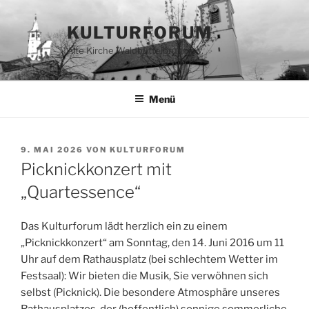
Zum
Inhalt
KULTURFORUM
springen
Alte Kirche Waldbüttelbrunn e.V.
Menü
VERÖFFENTLICHT
9. MAI 2026
VON
KULTURFORUM
AM
Picknickkonzert mit
„Quartessence“
Das Kulturforum lädt herzlich ein zu einem
„Picknickkonzert“ am Sonntag, den 14. Juni 2016 um 11
Uhr auf dem Rathausplatz (bei schlechtem Wetter im
Festsaal): Wir bieten die Musik, Sie verwöhnen sich
selbst (Picknick). Die besondere Atmosphäre unseres