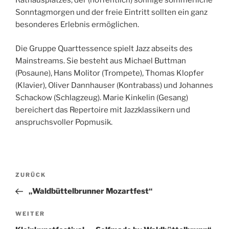
Rathausplatzes, der (hoffentlich) sonnige sommerliche
Sonntagmorgen und der freie Eintritt sollten ein ganz
besonderes Erlebnis ermöglichen.
Die Gruppe Quarttessence
spielt Jazz abseits des
Mainstreams. Sie besteht aus Michael Buttman
(Posaune), Hans Molitor (Trompete), Thomas Klopfer
(Klavier), Oliver Dannhauser (Kontrabass) und Johannes
Schackow (Schlagzeug). Marie Kinkelin (Gesang)
bereichert das Repertoire mit Jazzklassikern und
anspruchsvoller Popmusik.
Beitragsnavigation
Vorheriger
ZURÜCK
Beitrag
„Waldbüttelbrunner Mozartfest“
Nächster
WEITER
Beitrag