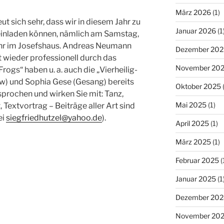
März 2026
(1)
ut sich sehr, dass wir in diesem Jahr zu
Januar 2026
(1
 einladen können, nämlich am Samstag,
Uhr im Josefshaus. Andreas Neumann
Dezember 202
 wieder professionell durch das
November 20
ogs“ haben u. a. auch die „Vierheilig-
w) und Sophia Gese (Gesang) bereits
Oktober 2025
(
sprochen und wirken Sie mit: Tanz,
Mai 2025
(1)
Textvortrag – Beiträge aller Art sind
ei
siegfriedhutzel@yahoo.de
).
April 2025
(1)
März 2025
(1)
Februar 2025
(
Januar 2025
(1
Dezember 202
November 20