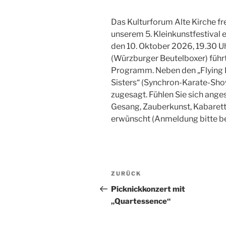
Das Kulturforum Alte Kirche fre
unserem 5. Kleinkunstfestival
den 10. Oktober 2026, 19.30 
(Würzburger Beutelboxer) führt
Programm. Neben den „Flying Fr
Sisters“ (Synchron-Karate-Sho
zugesagt. Fühlen Sie sich ange
Gesang, Zauberkunst, Kabarett, 
erwünscht (Anmeldung bitte b
Beitragsnavigation
Vorheriger
ZURÜCK
Beitrag
Picknickkonzert mit
„Quartessence“